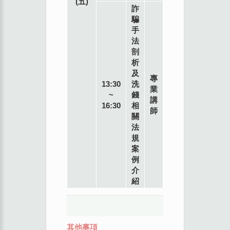
(五)
詐
騙
手
法
剖
析
及
專
13:30
洗
業
~
錢
講
16:30
相
師
關
法
規
案
例
介
紹
其他事項