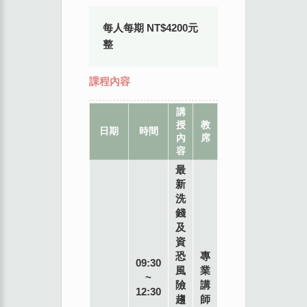
每人每期 NT$4200元
整
課程內容
講
授
教
地
日期
時間
內
席
點
容
最
新
洗
錢
及
資
恐
專
09:30
風
業
~
險
講
12:30
趨
師