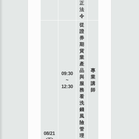
正
教
法
室
令
台
北
從
市
證
南
券
海
期
路3
貨
號9
業
樓
產
品
專
09:30
與
業
~
服
講
12:30
務
師
看
洗
錢
風
險
管
08/21
理