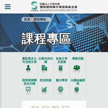
首頁
課程專區
課程專區
:::
董監事及公
企業內控內
財會主管
專案活動
司治理主管
稽
及股務
證券期貨職
投信投顧
數位學習
永續金融證
前及內稽
照