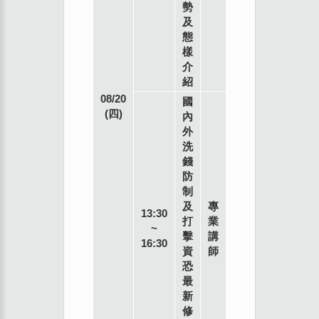
勢
及
態
樣
介
紹
08/20
國
(四)
內
外
洗
錢
防
制
及
專
13:30
打
業
~
擊
講
16:30
資
師
恐
最
本
新
會
修
902