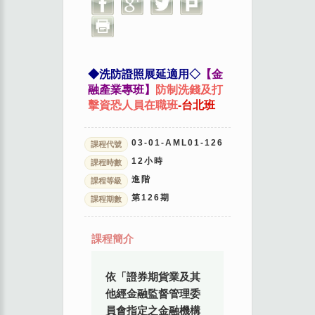
◆洗防證照展延適用◇
【金
融產業專班】
防制洗錢及打
擊資恐人員在職班
-台北班
03-01-AML01-126
課程代號
12
小時
課程時數
進階
課程等級
第
126
期
課程期數
課程簡介
依「證券期貨業及其
他經金融監督管理委
員會指定之金融機構