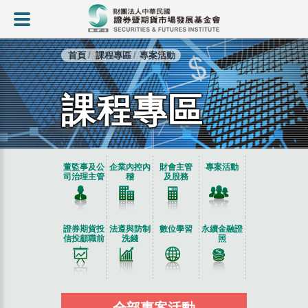
首頁
課程專區
專案活動
課程專區
:::
董監事及公
企業內控內
財會主管
專案活動
司治理主管
稽
及股務
證券期貨投
法遵與防制
數位學習
永續金融證
信投顧職前
洗錢
照