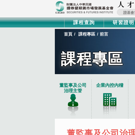
證基會
課程查詢
研習證明
首頁
課程專區
前言
課程專區
:::
董監事及公司
企業內控內稽
治理主管
企業內控內稽
財會主管及股務
專案活動
證券期貨投信投顧職
法遵與防制洗錢
數位學習
永續金融證照
董監事及公司治