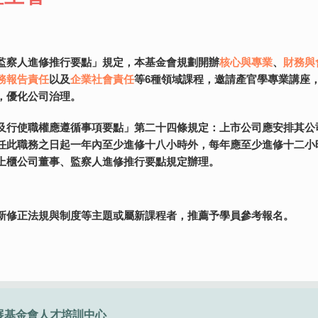
制度處理準則」規定，以
計主管資格條件及專業進修辦法」規定，會計主管之專業進修課程
構推動
遵循之需要，辦理證券、期貨及投信投顧業務人員職前訓練、證券
「證券期貨業防制洗錢及打擊資恐注意事項」第16條規定：證券期貨業
金融市場發展趨勢及資訊科技應用與銳變，本基金會開辦金融科技
融交流與國際金融市場接軌，本基金會特規劃開辦
監察人進修推行要點」規定，本基金會規劃開辦
重要政策
、
最新法令制度
法令
、
資訊稽核
及
培育國際專案人才
及
內控內稽實務
核心與專業
金融商品
，本基金會受
為課程主
、
、
財務與
跨境
制作業、財報會計、舞弊查核、風險管理多項實務課程。
動，以優化市場資訊揭露、促進金融市場效率與培育國際化所需人
證課程。
一係參加主管機關認定機構所舉辦24小時以上課程，經考試及格取
務報告責任
德及法律責任
交易創新
、
以及
程式語言與應用軟體
等。本基金會為指定辦理會計主管在職訓練之進修機
企業社會責任
等6種領域課程，邀請產官學專業講座
、
區塊鍊
以及
人工智能
等相關領域
證明，並可登錄進修學分。
練及認證課程。
，優化公司治理。
及行使職權應遵循事項要點」第二十四條規定：上市公司應安排其公
法規與制度等主題或屬新課程者，推薦予學員參考報名。
法規與制度等主題，推薦予學員參考報名。
法規與制度等主題或屬新課程者，推薦予學員參考報名。
法規與制度等主題或屬新課程者，推薦予學員參考報名。
法規與制度等主題或屬新課程者，推薦予學員參考報名。
任此職務之日起一年內至少進修十八小時外，每年應至少進修十二小
法規與制度等主題或屬新課程者，推薦予學員參考報名。
法規與制度等主題或屬新課程者，推薦予學員參考報名。
上櫃公司董事、監察人進修推行要點規定辦理。
新修正法規與制度等主題或屬新課程者，推薦予學員參考報名。
展基金會
人才培訓中心