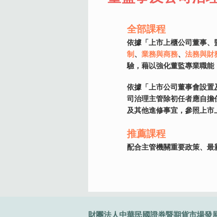
全部課程
全部課程
全部課程
全部課程
全部課程
全部課程
全部課程
全部課程
依據「公開發行公司建立內部控制
依據「發行人證券商證券交易所會
為協助主管機關與證券期貨周邊機
配合證券、期貨及投信投顧業法令
依金管會106年1月26日公告之
配合主管機關重要政策推動、國際
為精進金融投資效益、提升國際金
依據「上市上櫃公司董事、
核人員專業職能需求，規劃循環控
務
討會、說明會與專案培訓等各項活
習及投信投顧業務人員在職訓練認
人員及專責主管應具備資格條件之
括
際溝通與交流
、
金融科技監理與最新法規
金融法令
制
、
業務與商務
、
實務系列課程。
公司治理
、
法務與財
、
職業道
、
金融
課程並經測驗合格者，將發予合格
指定本會為辦理機構，辦理相關訓
驗，藉以強化董監專業職能
推薦課程
推薦課程
推薦課程
推薦課程
推薦課程
依據「上市公司董事會設置
推薦課程
推薦課程
配合主管機關重要政策、最新修正
配合主管機關重要政策、最新修正
配合主管機關重要政策、最新修正
配合主管機關重要政策、最新修正
配合主管機關重要政策、最新修正
司治理主管除初任者應自擔
配合主管機關重要政策、最新修正
配合主管機關重要政策、最新修正
及其他進修事宜，參照上市
推薦課程
配合主管機關重要政策、最
:::
財團法人中華民國證券暨期貨市場發