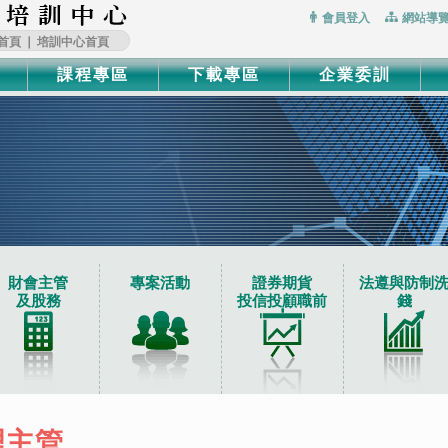
:::
會員登入
網站導
首頁
∣
培訓中心首頁
課程專區
下載專區
企業委訓
財會主管
專案活動
證券期貨
法遵與防制
及股務
投信投顧職前
錢
前
理主管