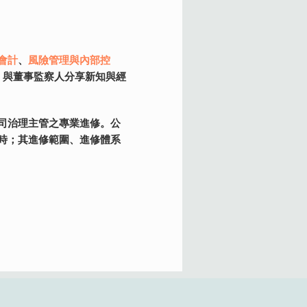
包括
商初任內部稽核人員講
之防制洗錢及打擊資恐
系列課程，課程面向包
委託或自行規劃辦理研
軸，另配合法令修正稽
會計
與區域市場投資
會計
、
風險管理與內部控
、
審計
、
以及
財
國
才。
得結業證書；金管會並
構之一，參加本會認證
，與董事監察人分享新知與經
。
司治理主管之專業進修。公
時；其進修範圍、進修體系