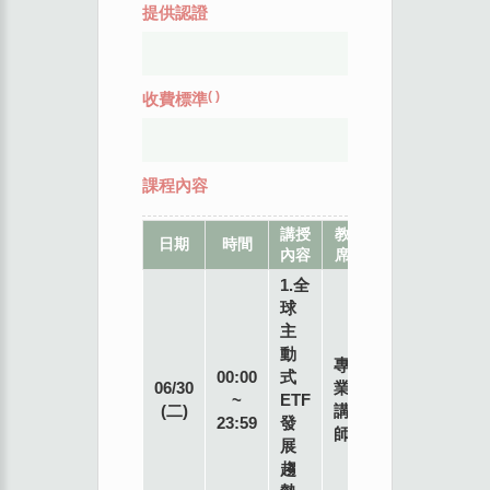
提供認證
(
)
收費標準
課程內容
講授
教
地
日期
時間
內容
席
點
1.全
球
主
動
專
00:00
式
06/30
業
~
ETF
(二)
講
23:59
發
師
展
趨