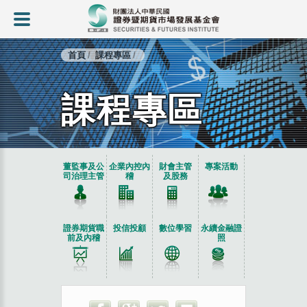
首頁
課程專區
課程專區
:::
董監事及公
企業內控內
財會主管
專案活動
司治理主管
稽
及股務
證券期貨職
投信投顧
數位學習
永續金融證
前及內稽
照