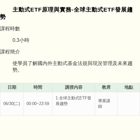
主動式ETF原理與實務-全球主動式ETF發展趨
勢
課程時數
0.3
小時
課程簡介
使學員了解國內外主動式基金法規與現況管理及未來趨
勢。
日期
時間
講授內容
教席
地點
1.全球主動式ETF發
專業講
06/30(二)
00:00~23:59
展趨勢
師