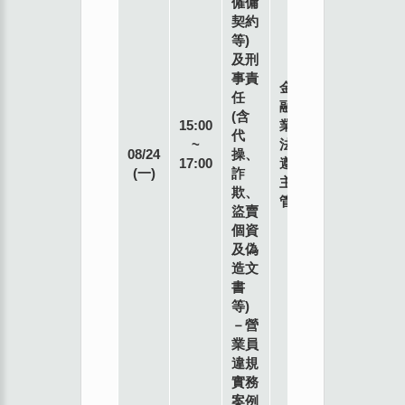
僱傭
契約
等)
及刑
事責
金
任
融
(含
15:00
業
代
~
法
08/24
操、
17:00
遵
(一)
詐
主
欺、
管
盜賣
個資
及偽
造文
書
等)
－營
業員
違規
實務
案例