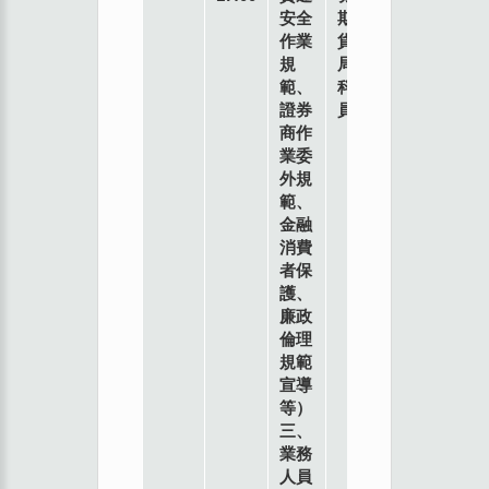
安全
期
作業
貨
規
局
範、
科
證券
員
商作
業委
外規
範、
金融
消費
者保
護、
廉政
倫理
規範
宣導
等）
三、
業務
人員