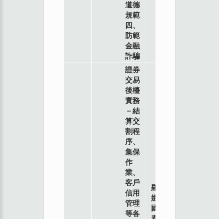
道德
規範
四、
防範
金融
詐騙
證券
交易
後檯
實務
－結
算交
割程
序、
集保
作
業、
客戶
羅
信用
娜
管理
國
等各
泰