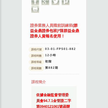
證券業務人員職前訓練班
(群
益金鼎證券包班)*限群益金鼎
證券人資報名使用！
03-01-FPS01-882
課程代號
12
小時
課程時數
初階
課程等級
第
882
期
課程期數
課程簡介
依據金融監督管理委
員會94.7.1金管證二字
第0940121061號函辦