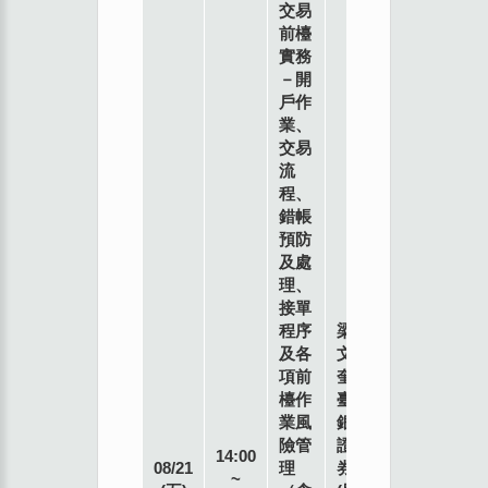
交易
前檯
實務
－開
戶作
業、
交易
流
程、
錯帳
預防
及處
理、
接單
程序
梁
及各
文
項前
奎
檯作
臺
業風
銀
險管
證
14:00
08/21
理
券
~