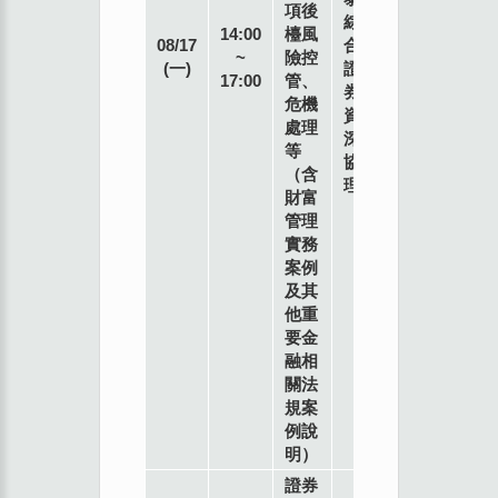
項後
綜
14:00
檯風
08/17
合
~
險控
(一)
證
17:00
管、
券
危機
資
處理
深
等
協
（含
理
財富
管理
實務
案例
及其
他重
要金
融相
關法
規案
例說
明）
證券