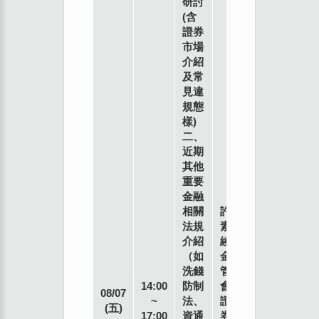
研討
(含
證券
市場
介紹
及常
見違
規態
樣)
二、
近期
其他
重要
金融
相關
許
法規
素
介紹
綾
（如
金
洗錢
管
14:00
防制
會
08/07
~
法、
證
(五)
17:00
資通
券