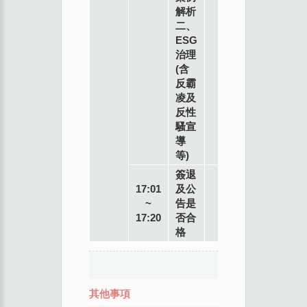
解析
二、
ESG
治理
(含
反霸
凌及
反性
騷宣
導
等)
簽退
17:01
及公
~
告是
17:20
否合
格
其他事項