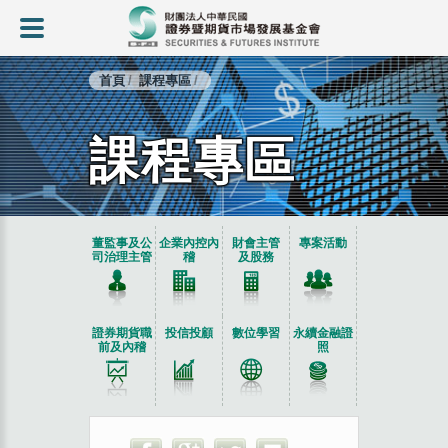
首頁
課程專區
課程專區
:::
董監事及公
企業內控內
財會主管
專案活動
司治理主管
稽
及股務
證券期貨職
投信投顧
數位學習
永續金融證
前及內稽
照