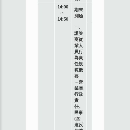
14:00
期末
~
測驗
14:50
一、
證券
商從
業人
員行
為責
任規
範概
要
－營
業員
行政
責
任、
民事
(含
違反