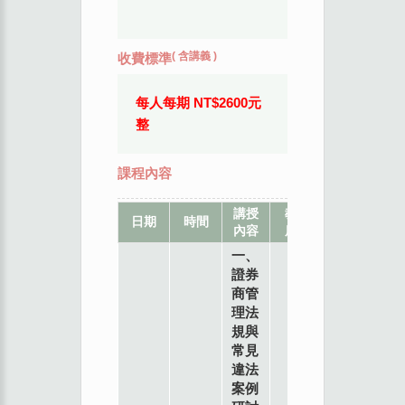
(
含講義
)
收費標準
每人每期 NT$2600元
整
課程內容
講授
教
地
日期
時間
內容
席
點
一、
證券
商管
理法
規與
常見
違法
案例