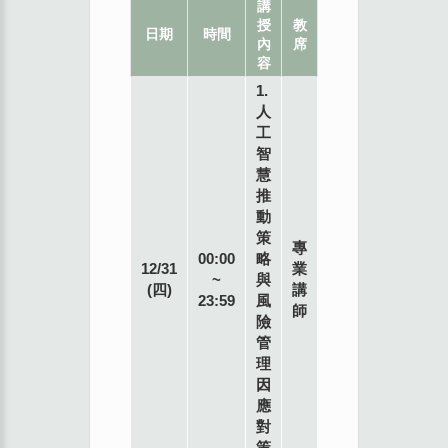
講
授
教
地
日期
時間
內
席
點
容
1.
人
工
智
慧
推
動
策
專
00:00
略
12/31
業
~
與
(四)
講
23:59
風
師
險
管
理
因
應
對
策