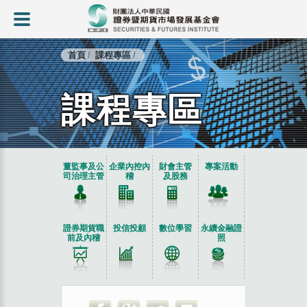
首頁
課程專區
課程專區
:::
董監事及公
企業內控內
財會主管
專案活動
司治理主管
稽
及股務
證券期貨職
投信投顧
數位學習
永續金融證
前及內稽
照