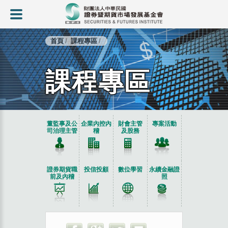
首頁
課程專區
課程專區
:::
董監事及公
企業內控內
財會主管
專案活動
司治理主管
稽
及股務
證券期貨職
投信投顧
數位學習
永續金融證
前及內稽
照