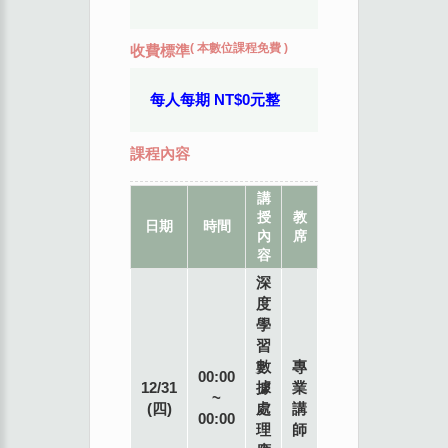
(
本數位課程免費
)
收費標準
每人每期 NT$0元整
課程內容
講
授
教
地
日期
時間
內
席
點
容
深
度
學
習
數
專
00:00
12/31
據
業
~
(四)
處
講
00:00
理
師