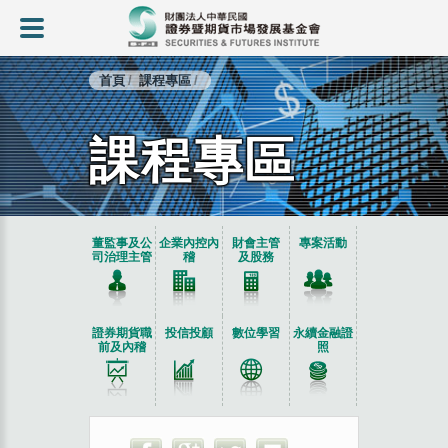
首頁
課程專區
課程專區
:::
董監事及公
企業內控內
財會主管
專案活動
司治理主管
稽
及股務
證券期貨職
投信投顧
數位學習
永續金融證
前及內稽
照