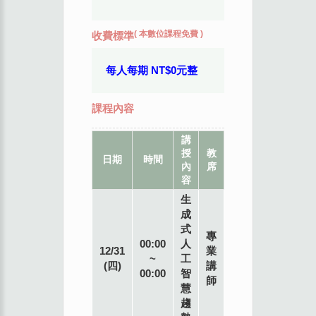
(
本數位課程免費
)
收費標準
每人每期 NT$0元整
課程內容
講
授
教
地
日期
時間
內
席
點
容
生
成
式
專
00:00
人
12/31
業
~
工
(四)
講
00:00
智
師
慧
趨