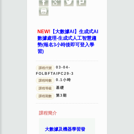
NEW!
【大數據AI】生成式AI
數據處理-生成式人工智慧趨
勢(報名3小時後即可登入學
習)
03-04-
課程代號
FOLBFTAIPC29-3
0.1
小時
課程時數
基礎
課程等級
第
3
期
課程期數
課程簡介
大數據及機器學習發