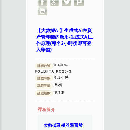
【大數據AI】生成式AI在資
產管理業的應用-生成式AI工
作原理(報名3小時後即可登
入學習)
03-04-
課程代號
FOLBFTAIPC23-3
0.1
小時
課程時數
基礎
課程等級
第
3
期
課程期數
課程簡介
大數據及機器學習發