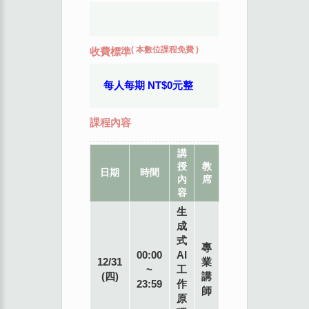
(
本數位課程免費
)
收費標準
每人每期 NT$0元整
課程內容
講
授
教
地
日期
時間
內
席
點
容
生
成
式
專
00:00
AI
12/31
業
~
工
(四)
講
23:59
作
師
原