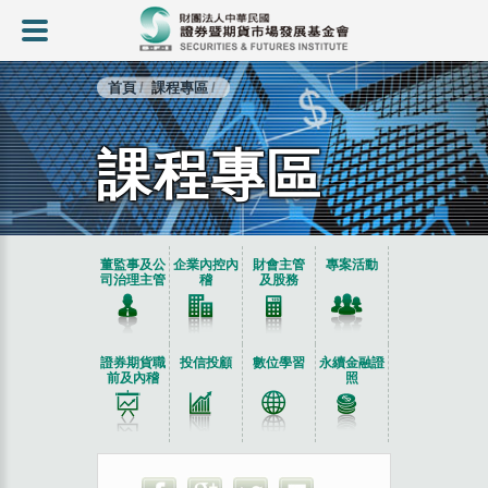
首頁
課程專區
課程專區
:::
董監事及公
企業內控內
財會主管
專案活動
司治理主管
稽
及股務
證券期貨職
投信投顧
數位學習
永續金融證
前及內稽
照