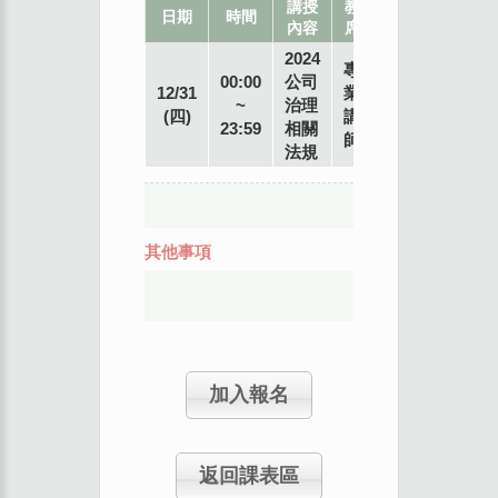
講授
教
地
日期
時間
內容
席
點
2024
專
00:00
公司
12/31
業
~
治理
(四)
講
23:59
相關
師
法規
其他事項
加入報名
返回課表區