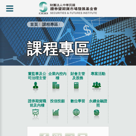
首頁
課程專區
課程專區
:::
董監事及公
企業內控內
財會主管
專案活動
司治理主管
稽
及股務
證券期貨職
投信投顧
數位學習
永續金融證
前及內稽
照