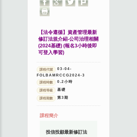
【法令遵循】
資產管理最新
修訂法規介紹-公司治理相關
(2024基礎) (報名3小時後即
可登入學習)
03-04-
課程代號
FOLBAMRCCG2024-3
0.2
小時
課程時數
基礎
課程等級
第
3
期
課程期數
課程簡介
投信投顧最新修訂法