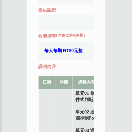
提供認證
(
本數位課程免費
)
收費標準
每人每期 NT$0元整
課程內容
教
地
日期
時間
講授內容
席
點
單元01 條
件式判斷
單元02 迴
圈控制For
單元03 迴