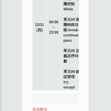
圈控制
While
單元04 迴
專
00:00
12/31
圈特殊功
業
~
(四)
能-break、
講
23:59
continue、
師
pass
單元05 定
義及呼叫函
數
單元06 錯
誤管理-
try、
except
其他事項