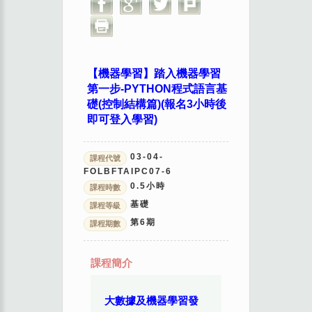
【機器學習】踏入機器學習
第一步-PYTHON程式語言基
礎(控制結構篇)(報名3小時後
即可登入學習)
03-04-
課程代號
FOLBFTAIPC07-6
0.5
小時
課程時數
基礎
課程等級
第
6
期
課程期數
課程簡介
大數據及機器學習發