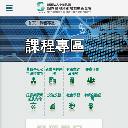
首頁
課程專區
課程專區
:::
董監事及公
企業內控內
財會主管
專案活動
司治理主管
稽
及股務
證券期貨職
投信投顧
數位學習
永續金融證
前及內稽
照