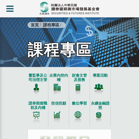
首頁
課程專區
課程專區
:::
董監事及公
企業內控內
財會主管
專案活動
司治理主管
稽
及股務
證券期貨職
投信投顧
數位學習
永續金融證
前及內稽
照