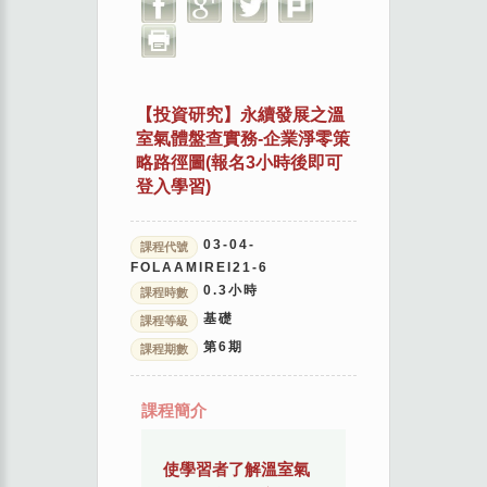
【投資研究】
永續發展之溫
室氣體盤查實務-企業淨零策
略路徑圖(報名3小時後即可
登入學習)
03-04-
課程代號
FOLAAMIREI21-6
0.3
小時
課程時數
基礎
課程等級
第
6
期
課程期數
課程簡介
使學習者了解溫室氣