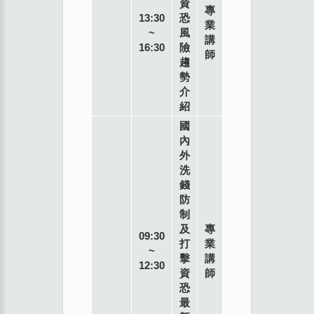
資
專
13:30
恐
業
~
風
講
中國
16:30
險
師
文化
趨
大學
勢
推廣
介
教育
紹
部台
國
中分
內
部
外
314
洗
教室
錢
台中
防
市台
制
灣大
及
專
道三
09:30
打
業
段
~
擊
講
658
12:30
資
師
號
恐
(Rich
最
19 大