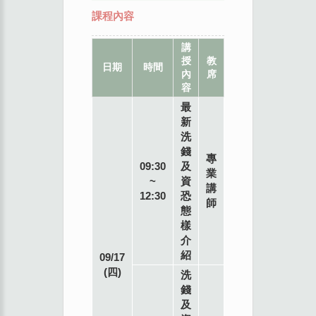
課程內容
講
授
教
日期
時間
地點
內
席
容
最
新
洗
錢
專
09:30
及
業
~
資
講
12:30
恐
師
態
樣
介
紹
09/17
(四)
洗
錢
及