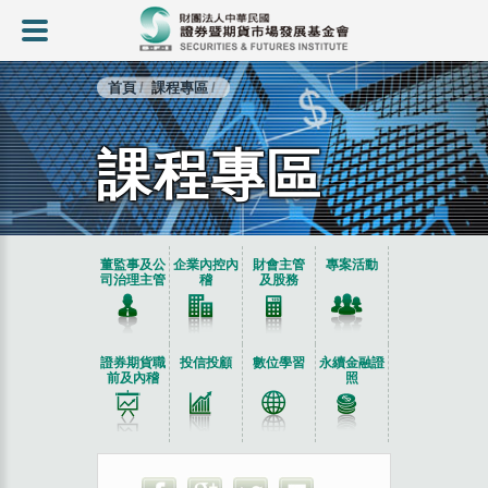
首頁
課程專區
課程專區
:::
董監事及公
企業內控內
財會主管
專案活動
司治理主管
稽
及股務
證券期貨職
投信投顧
數位學習
永續金融證
前及內稽
照