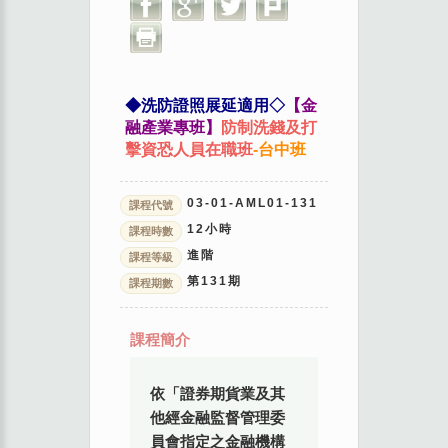
◆洗防證照展延適用◇
【金
融產業專班】
防制洗錢及打
擊資恐人員在職班
-台中班
03-01-AML01-131
課程代號
12
小時
課程時數
進階
課程等級
第
131
期
課程期數
課程簡介
依「證券期貨業及其
他經金融監督管理委
員會指定之金融機構