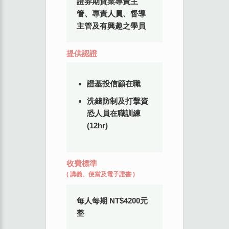
證券期貨業專責主
管、專責人員、督導
主管及有興趣之學員
提供認證
證基投信顧在職
洗錢防制及打擊資
恐人員在職訓練
(12hr)
收費標準
(
講義、便當及電子證書
)
每人每期 NT$4200元
整