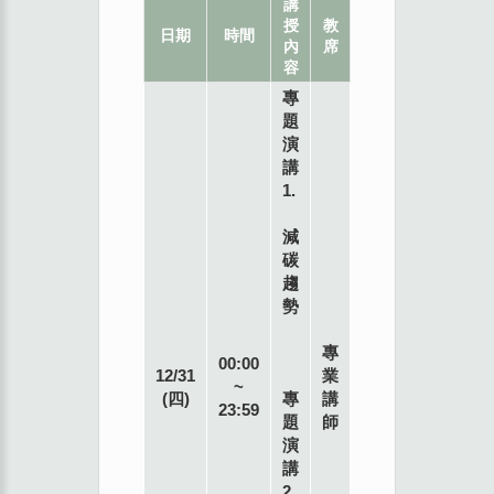
講
授
教
地
日期
時間
內
席
點
容
專
題
演
講
1.
減
碳
趨
勢
專
00:00
12/31
業
~
(四)
專
講
23:59
題
師
演
講
2.