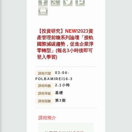
【投資研究】
NEW!
2023資
產管理前瞻系列論壇「接軌
國際減碳趨勢，促進企業淨
零轉型」(報名3小時後即可
登入學習)
03-04-
課程代號
FOLBAMIREI16-3
2.1
小時
課程時數
基礎
課程等級
第
3
期
課程期數
課程簡介