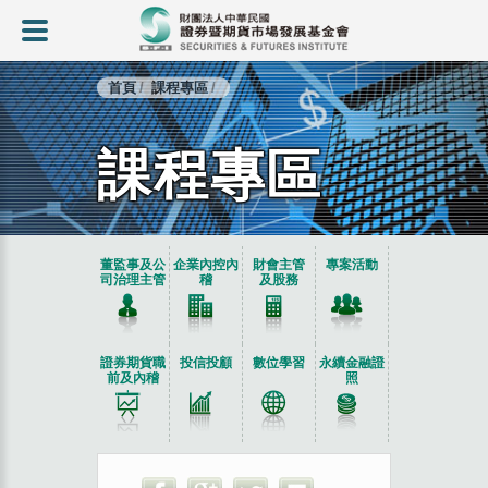
首頁
課程專區
課程專區
:::
董監事及公
企業內控內
財會主管
專案活動
司治理主管
稽
及股務
證券期貨職
投信投顧
數位學習
永續金融證
前及內稽
照