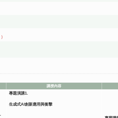
)
講授內容
專題演講1.
生成式AI創新應用與衝擊
~
專業講