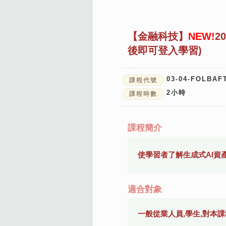
【金融科技】
NEW!
2
後即可登入學習)
03-04-FOLBAF
課程代號
2
小時
課程時數
課程簡介
使學習者了解生成式AI資
適合對象
一般從業人員,學生,對本