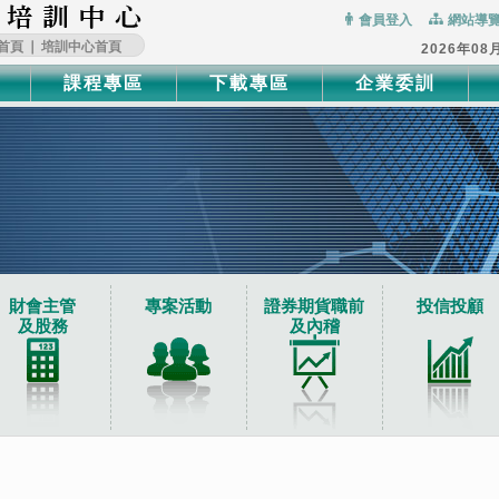
:::
會員登入
網站導
首頁
∣
培訓中心首頁
2026年08
課程專區
下載專區
企業委訓
財會主管
專案活動
證券期貨職前
投信投顧
及股務
及內稽