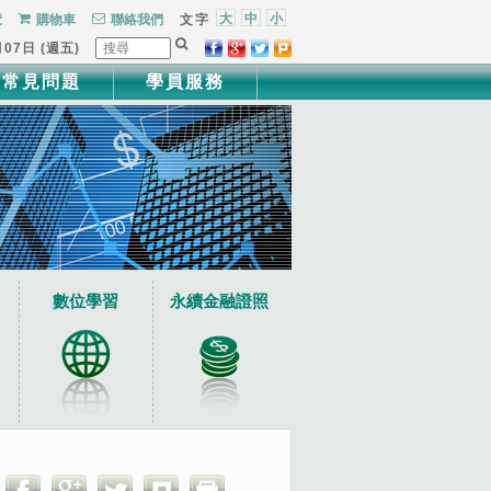
大
中
小
覽
購物車
聯絡我們
文字
月07日 (週五)
常見問題
學員服務
數位學習
永續金融證照