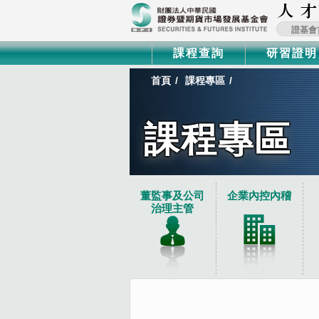
證基會
課程查詢
研習證明
首頁
課程專區
課程專區
:::
董監事及公司
企業內控內稽
治理主管