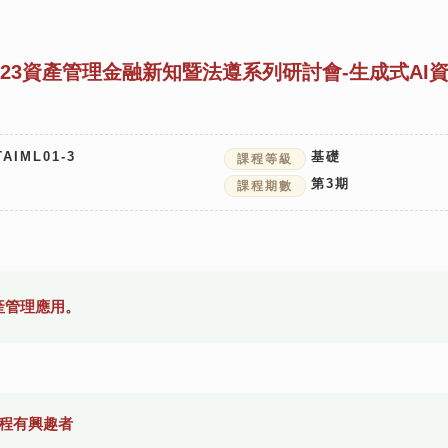
023資產管理金融新知暨法遵系列研討會-生成式AI
TAIML01-3
基礎
課程等級
第
3
期
課程期數
產管理應用。
課程有興趣者