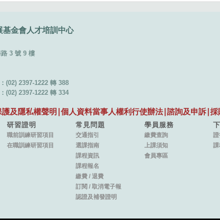
展基金會
人才培訓中心
3 號 9 樓
02) 2397-1222 轉 388
02) 2397-1222 轉 334
保護及隱私權聲明
∣
個人資料當事人權利行使辦法
∣
諮詢及申訴
∣
採
研習證明
常見問題
學員服務
職前訓練研習項目
交通指引
繳費查詢
證
在職訓練研習項目
選課指南
上課須知
課
課程資訊
會員專區
課程報名
繳費
/
退費
訂閱
/
取消電子報
認證及補發證明