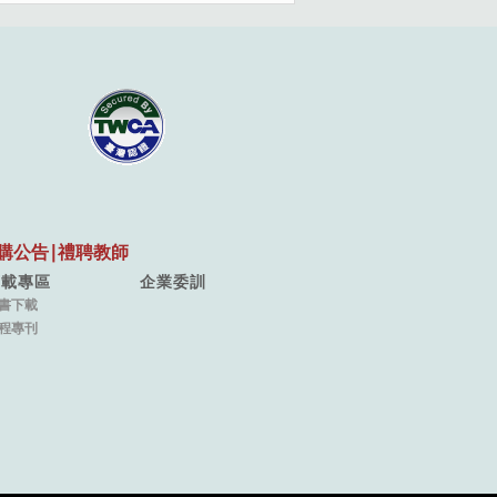
購公告
∣
禮聘教師
下載專區
企業委訓
書下載
程專刊