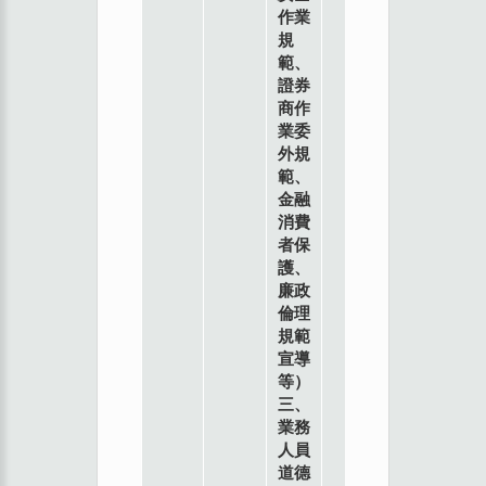
作業
規
範、
證券
商作
業委
外規
範、
金融
中
消費
華
者保
民
護、
國
廉政
對
倫理
外
規範
貿
宣導
易
等）
發
三、
展
業務
協
人員
會
道德
高