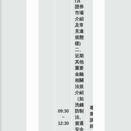
(含
證券
市場
介紹
及常
見違
規態
樣)
二、
近期
其他
重要
金融
相關
法規
介紹
（如
洗錢
專
09:30
防制
業
~
法、
講
12:30
資通
師
安全