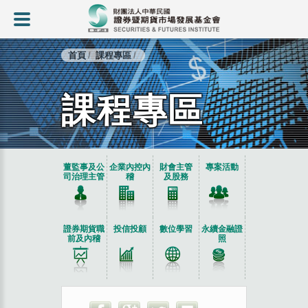
首頁
課程專區
課程專區
:::
董監事及公
企業內控內
財會主管
專案活動
司治理主管
稽
及股務
證券期貨職
投信投顧
數位學習
永續金融證
前及內稽
照