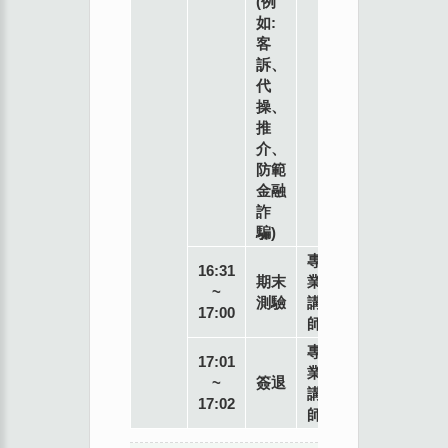
(例
如:
客
訴、
代
操、
推
介、
防範
金融
詐
騙)
專
16:31
期末
業
~
測驗
講
17:00
師
專
17:01
業
~
簽退
講
17:02
師