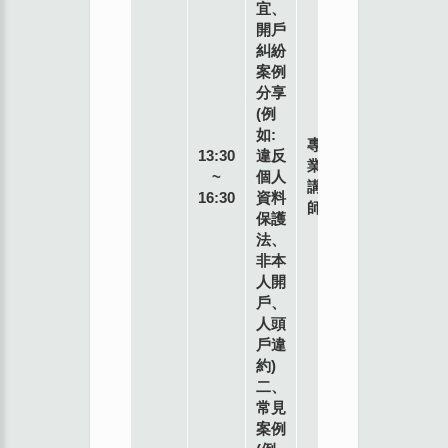
宜、
號4
開戶
樓
糾紛
案例
分享
(例
如:
專
13:30
違反
業
~
個人
講
16:30
資料
師
保護
法、
非本
人開
戶、
人頭
戶違
約)
二、
常見
案例