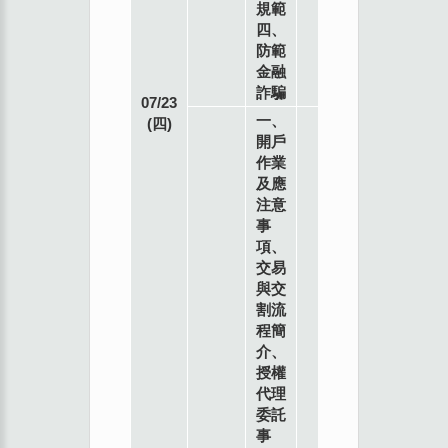
規範
雄
四、
辦
防範
事
金融
處
詐騙
07/23
四
一、
(四)
樓
開戶
會
作業
議
及應
室
注意
802
事
高
項、
雄
交易
市
與交
苓
割流
雅
程簡
區
介、
民
授權
權
代理
一
委託
路
事
28