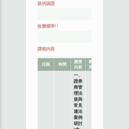
提供認證
(
)
收費標準
課程內容
講授
教
地
日期
時間
內容
席
點
一、
證券
商管
理法
規與
常見
違法
案例
研討