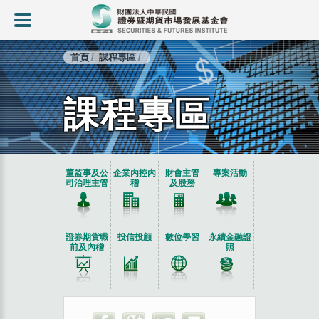
首頁
課程專區
課程專區
:::
董監事及公
企業內控內
財會主管
專案活動
司治理主管
稽
及股務
證券期貨職
投信投顧
數位學習
永續金融證
前及內稽
照