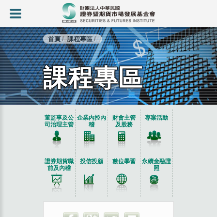
首頁
課程專區
課程專區
:::
董監事及公
企業內控內
財會主管
專案活動
司治理主管
稽
及股務
證券期貨職
投信投顧
數位學習
永續金融證
前及內稽
照