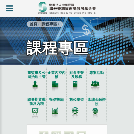
首頁
課程專區
課程專區
:::
董監事及公
企業內控內
財會主管
專案活動
司治理主管
稽
及股務
證券期貨職
投信投顧
數位學習
永續金融證
前及內稽
照