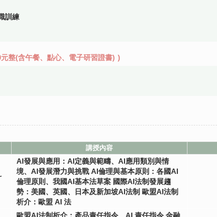
職訓練
00元整(含午餐、點心、電子研習證書)
)
講授內容
AI發展與應用：AI定義與範疇、AI應用類別與情
境、AI發展潛力與挑戰 AI倫理與基本原則：各國AI
~
倫理原則、我國AI基本法草案 國際AI法制發展趨
勢：美國、英國、日本及新加坡AI法制 歐盟AI法制
析介：歐盟 AI 法
歐盟AI法制析介：產品責任指令、AI 責任指令 金融