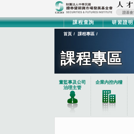
證基會
課程查詢
研習證明
首頁
課程專區
課程專區
:::
董監事及公司
企業內控內稽
治理主管