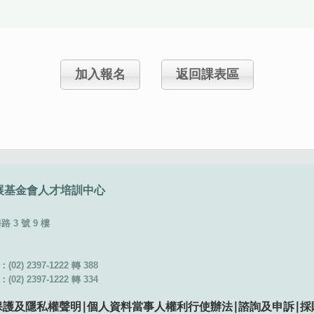
加入報名
返回課表區
展基金會
人才培訓中心
3 號 9 樓
02) 2397-1222 轉 388
02) 2397-1222 轉 334
保護及隱私權聲明
∣
個人資料當事人權利行使辦法
∣
諮詢及申訴
∣
採