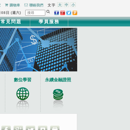
大
中
小
覽
購物車
聯絡我們
文字
月08日 (週六)
常見問題
學員服務
數位學習
永續金融證照