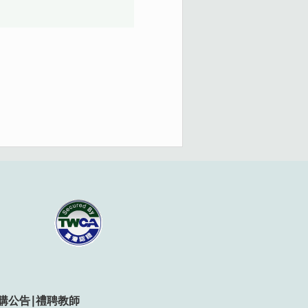
購公告
∣
禮聘教師