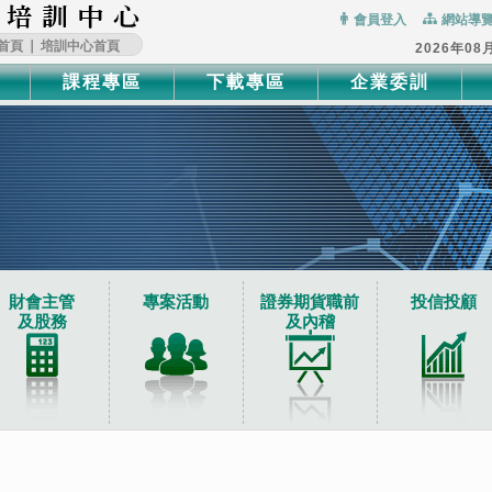
:::
會員登入
網站導
首頁
∣
培訓中心首頁
2026年08
課程專區
下載專區
企業委訓
財會主管
專案活動
證券期貨職前
投信投顧
及股務
及內稽