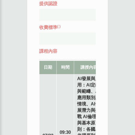
提供認證
(
)
收費標準
課程內容
教
地
日期
時間
講授內容
席
點
AI發展與應
用：AI定義
與範疇、AI
應用類別與
情境、AI發
展潛力與挑
戰 AI倫理
與基本原
則：各國AI
專
09:30