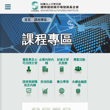
首頁
課程專區
課程專區
:::
董監事及公
企業內控內
財會主管
專案活動
司治理主管
稽
及股務
證券期貨職
投信投顧
數位學習
永續金融證
前及內稽
照