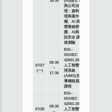
16:30
(AI)指引 AI
師
與公司治
本
理：資料治
會
理與著作
西
權、AI 與
門
營業秘密保
702
護、AI與資
教
訊安全 課
室
後測驗
台
BSI--
北
ISO/IEC
市
42001:2023
專
萬
09:30
07/27
人工智慧管
業
華
~
(一)
理系統
講
區
17:30
(AIMS)主
師
昆
導稽核員訓
明
課程
街
BSI--
77
ISO/IEC
號7
42001:2023
專
樓
09:30
07/28
人工智慧管
業
~