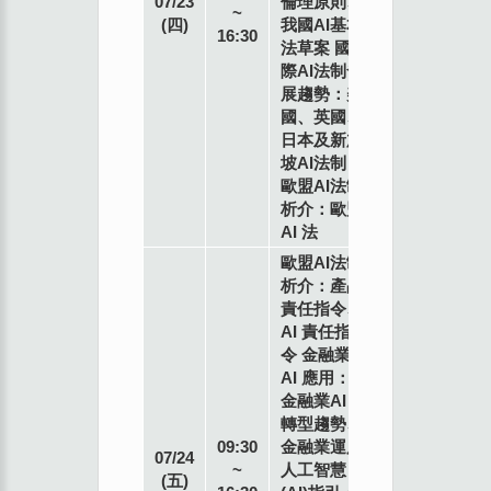
07/23
倫理原則、
業
~
(四)
我國AI基本
講
16:30
法草案 國
師
際AI法制發
展趨勢：美
國、英國、
日本及新加
坡AI法制
歐盟AI法制
析介：歐盟
AI 法
歐盟AI法制
析介：產品
責任指令、
AI 責任指
令 金融業
AI 應用：
金融業AI
轉型趨勢、
專
09:30
金融業運用
07/24
業
~
人工智慧
(五)
講