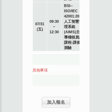
BSI--
ISO/IEC
42001:2023
專
09:30
人工智慧管
07/31
業
~
理系統
(五)
講
12:30
(AIMS)主
師
導稽核員訓
課程-課後
測驗
其他事項
加入報名