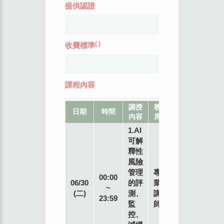
提供認證
(
)
收費標準
課程內容
講授
教
地
日期
時間
內容
席
點
1.AI
可解
釋性
風險
管理
專
00:00
06/30
的評
業
~
(二)
測、
講
23:59
監
師
控、