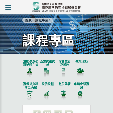
首頁
課程專區
課程專區
:::
董監事及公
企業內控內
財會主管
專案活動
司治理主管
稽
及股務
證券期貨職
投信投顧
數位學習
永續金融證
前及內稽
照