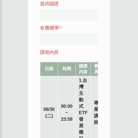
提供認證
(
)
收費標準
課程內容
講授
教
地
日期
時間
內容
席
點
1.台
灣
主
動
專
00:00
式
06/30
業
~
ETF
(二)
講
23:59
發
師
展
概