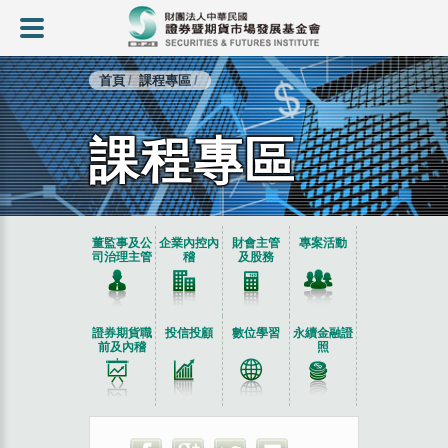
首頁
課程專區
課程專區
:::
董監事及公
企業內控內
財會主管
專案活動
司治理主管
稽
及股務
證券期貨職
投信投顧
數位學習
永續金融證
前及內稽
照