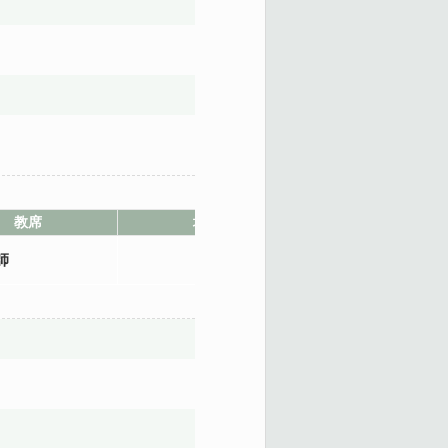
教席
地點
師