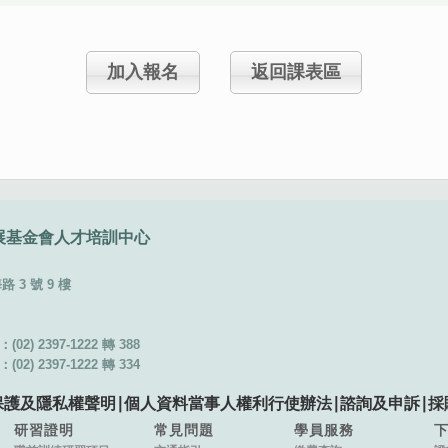
加入報名
返回課表區
展基金會
人才培訓中心
3 號 9 樓
02) 2397-1222 轉 388
02) 2397-1222 轉 334
保護及隱私權聲明
∣
個人資料當事人權利行使辦法
∣
諮詢及申訴
∣
採
研習證明
常見問題
學員服務