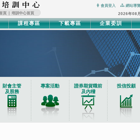
:::
會員登入
網站導
首頁
∣
培訓中心首頁
2026年08
課程專區
下載專區
企業委訓
財會主管
專案活動
證券期貨職前
投信投顧
及股務
及內稽