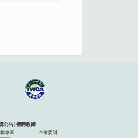
購公告
∣
禮聘教師
下載專區
企業委訓