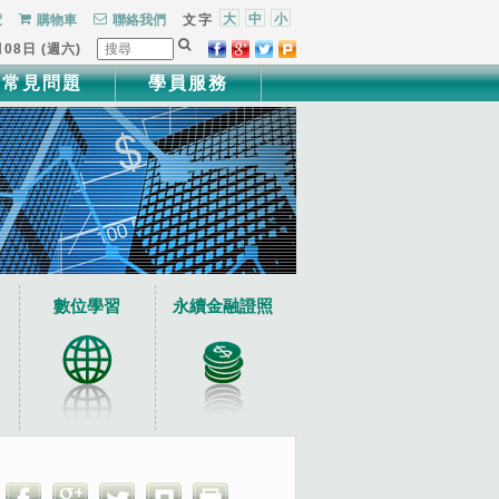
大
中
小
覽
購物車
聯絡我們
文字
月08日 (週六)
常見問題
學員服務
數位學習
永續金融證照