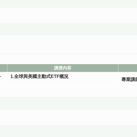
講授內容
~
1.全球與美國主動式ETF概況
專業講