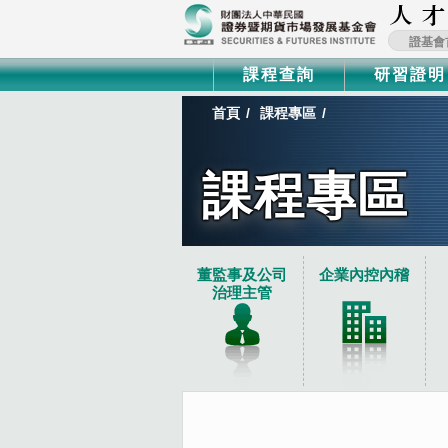
證基會
課程查詢
研習證明
首頁
課程專區
課程專區
:::
董監事及公司
企業內控內稽
治理主管