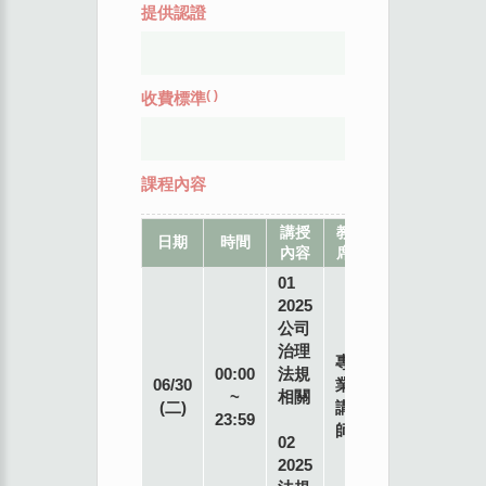
提供認證
(
)
收費標準
課程內容
講授
教
地
日期
時間
內容
席
點
01
2025
公司
治理
專
00:00
法規
06/30
業
~
相關
(二)
講
23:59
師
02
2025