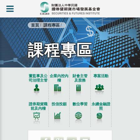
首頁
課程專區
課程專區
:::
董監事及公
企業內控內
財會主管
專案活動
司治理主管
稽
及股務
證券期貨職
投信投顧
數位學習
永續金融證
前及內稽
照