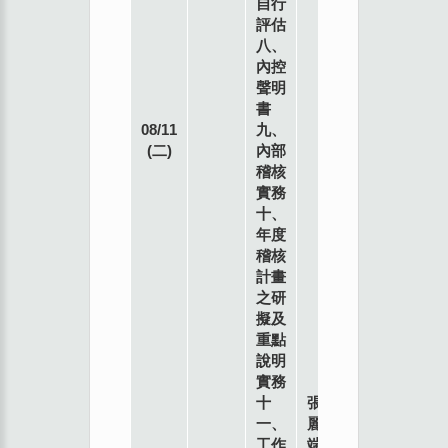
自行
本
評估
會
八、
902
內控
教
聲明
室
書
台
08/11
九、
北
(二)
內部
市
稽核
南
實務
海
十、
路3
年度
號9
稽核
樓
計畫
之研
擬及
重點
說明
實務
十
張
一、
麗
工作
端