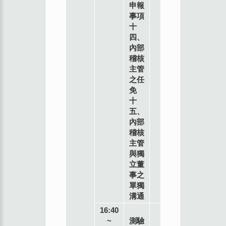
申報
事項
十
四、
內部
稽核
主管
之任
免
十
五、
內部
稽核
主管
與獨
立董
事之
單獨
溝通
16:40
~
測驗