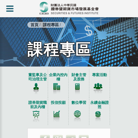
首頁
課程專區
課程專區
:::
董監事及公
企業內控內
財會主管
專案活動
司治理主管
稽
及股務
證券期貨職
投信投顧
數位學習
永續金融證
前及內稽
照