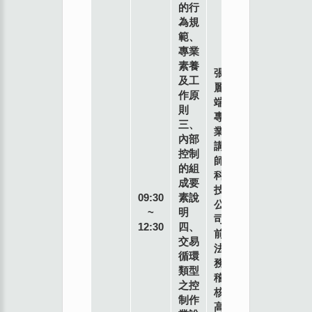
的行
為規
範、
專業
素養
張
及工
麗
作原
端
則
專
三、
業
內部
講
控制
師
的組
科
成要
技
09:30
素說
公
~
明
司
12:30
四、
前
交易
法
循環
務
類型
稽
之控
核
制作
高