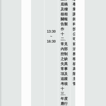
底稿
專
及稽
業
核相
講
關報
師
告製
科
作
技
13:30
十
公
~
二、
司
16:30
常見
前
內部
法
控制
務
之缺
稽
失異
核
常事
高
項及
階
追蹤
主
考核
管
十
三、
年度
應行