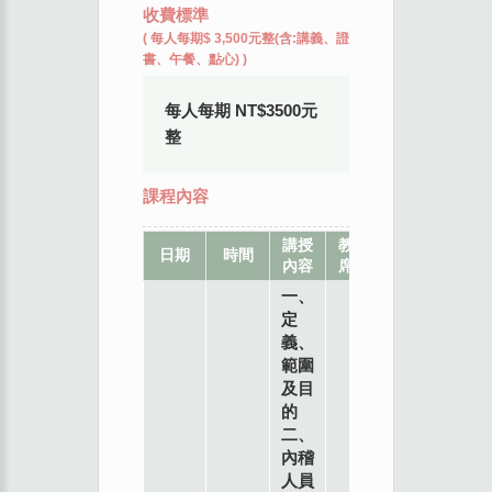
收費標準
(
每人每期$ 3,500元整(含:講義、證
書、午餐、點心)
)
每人每期 NT$3500元
整
課程內容
講授
教
地
日期
時間
內容
席
點
一、
定
義、
範圍
及目
的
二、
內稽
人員