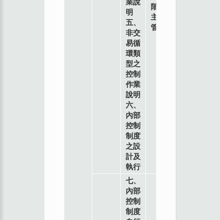
業說
階
明
主
五、
管
非交
易循
環類
型之
控制
作業
說明
六、
內部
控制
制度
之設
計及
執行
七、
內部
控制
制度