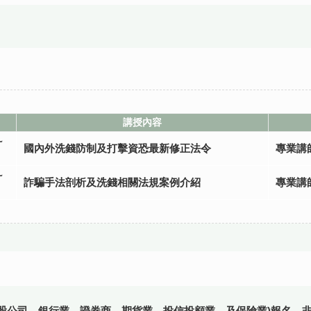
講授內容
~
國內外洗錢防制及打擊資恐最新修正法令
專業講
~
詐騙手法剖析及洗錢相關法規案例介紹
專業講
控股公司、銀行業、證券商、期貨業、投信投顧業、及保險業)報名，