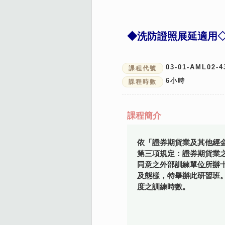
◆洗防證照展延適用
03-01-AML02-4
課程代號
6
小時
課程時數
課程簡介
依「證券期貨業及其他經
第三項規定：證券期貨業
同意之外部訓練單位所辦
及態樣，特舉辦此研習班
度之訓練時數。