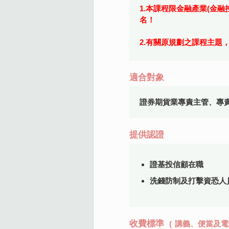
1.本課程限金融產業(金
名！
2.有關原規劃之課程主題
適合對象
證券期貨業專責主管、專
提供認證
證基投信顧在職
洗錢防制及打擊資恐人員在
收費標準
(
講義、便當及電