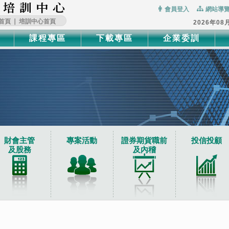
:::
會員登入
網站導
首頁
∣
培訓中心首頁
2026年08
課程專區
下載專區
企業委訓
財會主管
專案活動
證券期貨職前
投信投顧
及股務
及內稽