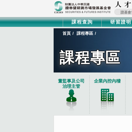
證基會
課程查詢
研習證明
首頁
課程專區
課程專區
:::
董監事及公司
企業內控內稽
治理主管