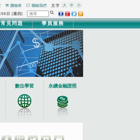
大
中
小
覽
購物車
聯絡我們
文字
月06日 (週四)
常見問題
學員服務
數位學習
永續金融證照