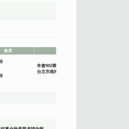
教席
地點
師
本會902教室
台北市南海路3號9樓
師
非從事金融產業者請勿報