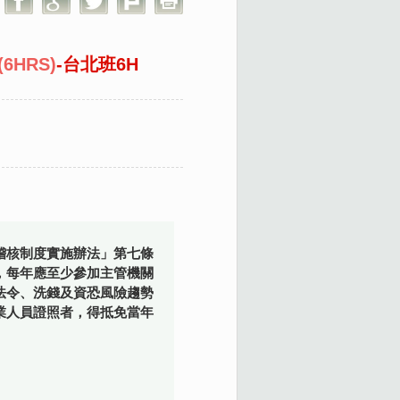
HRS)
-台北班6H
稽核制度實施辦法」第七條
，每年應至少參加主管機關
法令、洗錢及資恐風險趨勢
業人員證照者，得抵免當年