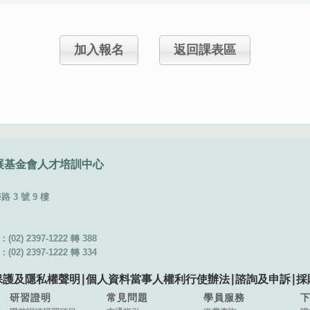
加入報名
返回課表區
展基金會
人才培訓中心
3 號 9 樓
02) 2397-1222 轉 388
02) 2397-1222 轉 334
保護及隱私權聲明
∣
個人資料當事人權利行使辦法
∣
諮詢及申訴
∣
採
研習證明
常見問題
學員服務