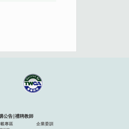
購公告
∣
禮聘教師
下載專區
企業委訓