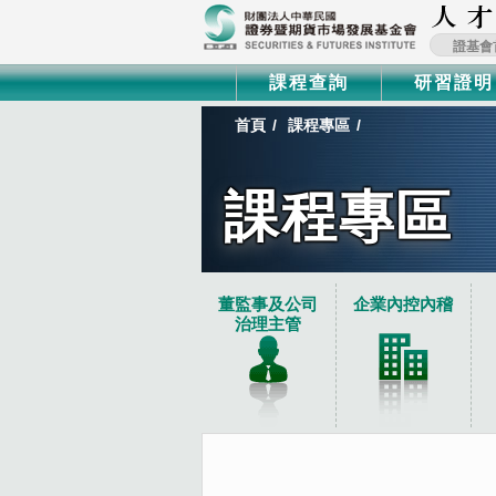
證基會
課程查詢
研習證明
首頁
課程專區
課程專區
:::
董監事及公司
企業內控內稽
治理主管