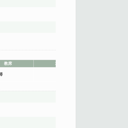
教席
地點
師