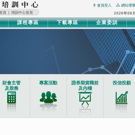
:::
會員登入
網站導
首頁
∣
培訓中心首頁
2026年08
課程專區
下載專區
企業委訓
財會主管
專案活動
證券期貨職前
投信投顧
及股務
及內稽