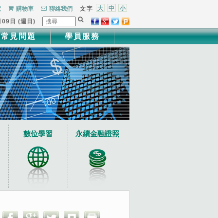
大
中
小
覽
購物車
聯絡我們
文字
月09日 (週日)
常見問題
學員服務
數位學習
永續金融證照