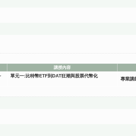
講授內容
~
單元一:比特幣ETF到DAT狂潮與股票代幣化
專業講