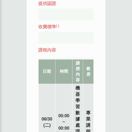
提供認證
(
)
收費標準
課程內容
講
授
教
地
日期
時間
內
席
點
容
機
器
學
習
數
專
00:00
06/30
據
業
~
(二)
處
講
00:00
理
師