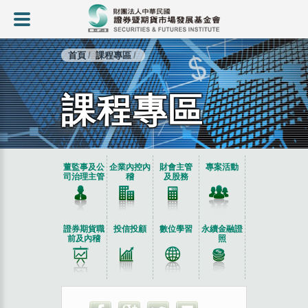
首頁
課程專區
課程專區
:::
董監事及公
企業內控內
財會主管
專案活動
司治理主管
稽
及股務
證券期貨職
投信投顧
數位學習
永續金融證
前及內稽
照