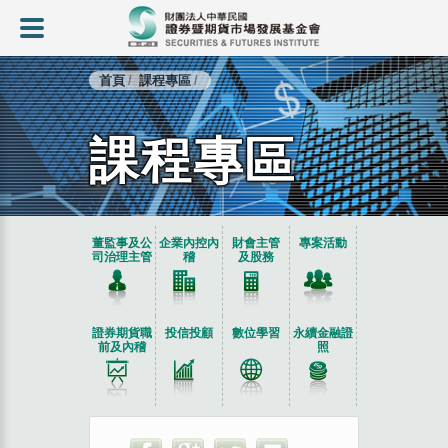
首頁
課程專區
課程專區
:::
董監事及公
企業內控內
財會主管
專案活動
司治理主管
稽
及股務
證券期貨職
投信投顧
數位學習
永續金融證
前及內稽
照