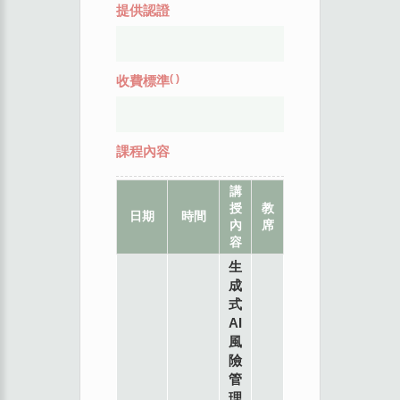
提供認證
(
)
收費標準
課程內容
講
授
教
地
日期
時間
內
席
點
容
生
成
式
AI
風
險
管
理