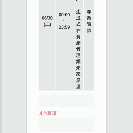
生
專
00:00
06/30
成
業
~
(二)
式
講
23:59
在
師
資
產
管
理
業
未
來
展
望
其他事項