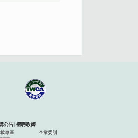
購公告
∣
禮聘教師
下載專區
企業委訓