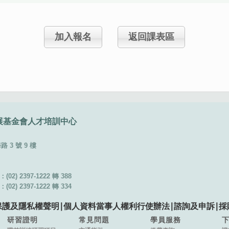
加入報名
返回課表區
展基金會
人才培訓中心
3 號 9 樓
02) 2397-1222 轉 388
02) 2397-1222 轉 334
保護及隱私權聲明
∣
個人資料當事人權利行使辦法
∣
諮詢及申訴
∣
採
研習證明
常見問題
學員服務