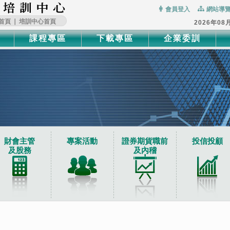
:::
會員登入
網站導
首頁
∣
培訓中心首頁
2026年08
課程專區
下載專區
企業委訓
財會主管
專案活動
證券期貨職前
投信投顧
及股務
及內稽