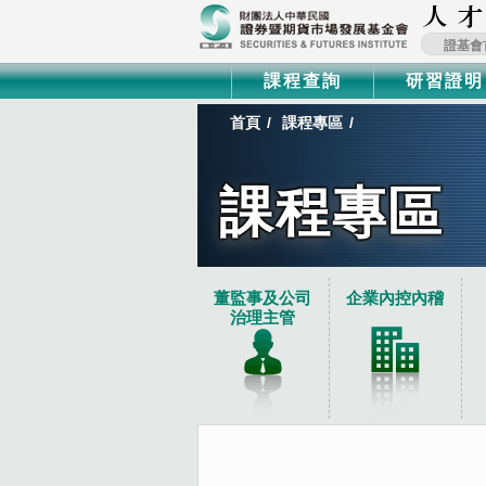
證基會
課程查詢
研習證明
首頁
課程專區
課程專區
:::
董監事及公司
企業內控內稽
治理主管