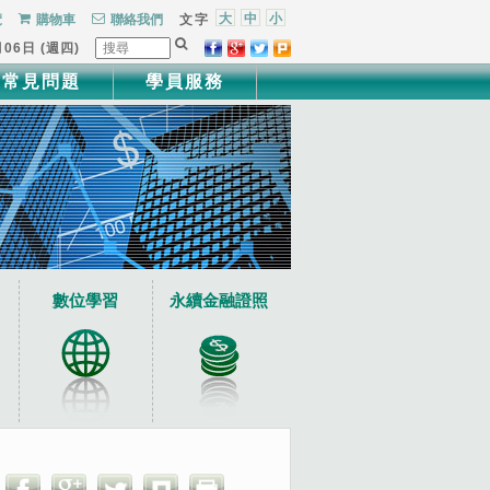
大
中
小
覽
購物車
聯絡我們
文字
月06日 (週四)
常見問題
學員服務
數位學習
永續金融證照