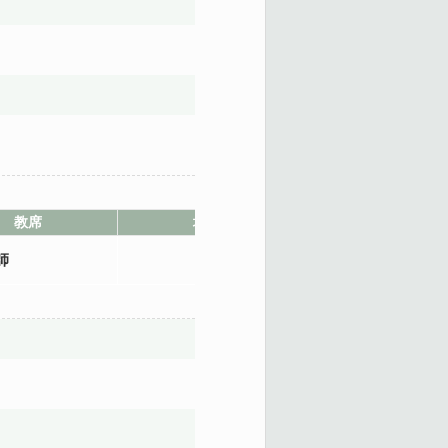
教席
地點
師