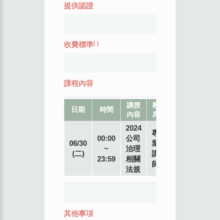
提供認證
(
)
收費標準
課程內容
講授
教
地
日期
時間
內容
席
點
2024
專
00:00
公司
06/30
業
~
治理
(二)
講
23:59
相關
師
法規
其他事項