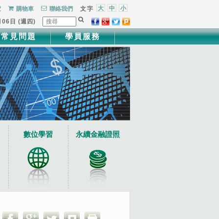
大
中
小
覽
購物車
聯絡我們
文字
月06日 (週四)
常見問題
學員服務
數位學習
永續金融證照