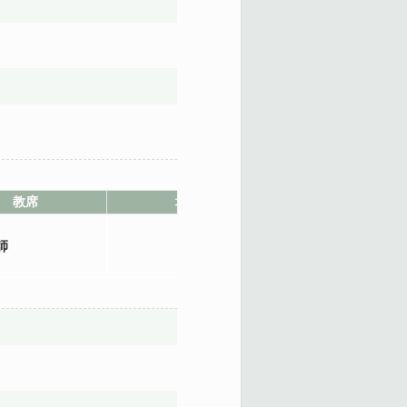
教席
地點
師