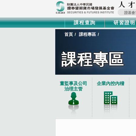
證基會
課程查詢
研習證明
首頁
課程專區
課程專區
:::
董監事及公司
企業內控內稽
治理主管