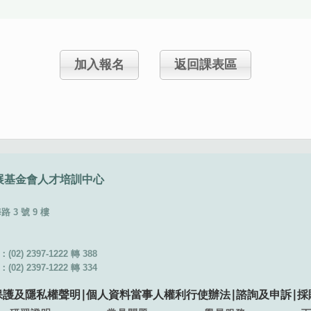
加入報名
返回課表區
展基金會
人才培訓中心
3 號 9 樓
02) 2397-1222 轉 388
02) 2397-1222 轉 334
保護及隱私權聲明
∣
個人資料當事人權利行使辦法
∣
諮詢及申訴
∣
採