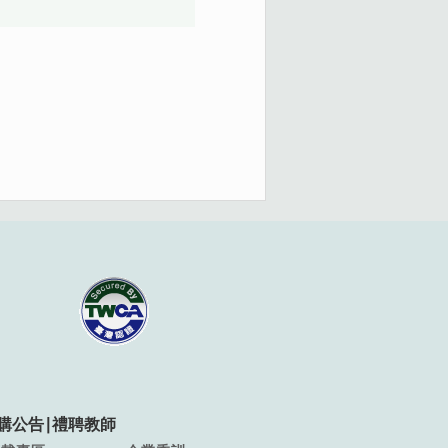
購公告
∣
禮聘教師