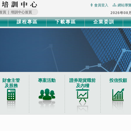
:::
會員登入
網站導
首頁
∣
培訓中心首頁
2026年08
課程專區
下載專區
企業委訓
財會主管
專案活動
證券期貨職前
投信投顧
及股務
及內稽