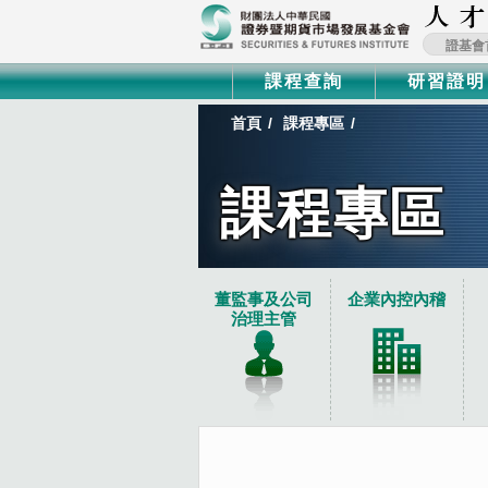
證基會
課程查詢
研習證明
首頁
課程專區
課程專區
:::
董監事及公司
企業內控內稽
治理主管