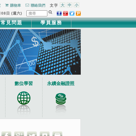
大
中
小
覽
購物車
聯絡我們
文字
月08日 (週六)
常見問題
學員服務
數位學習
永續金融證照