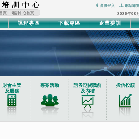
:::
會員登入
網站導
首頁
∣
培訓中心首頁
2026年08
課程專區
下載專區
企業委訓
財會主管
專案活動
證券期貨職前
投信投顧
及股務
及內稽