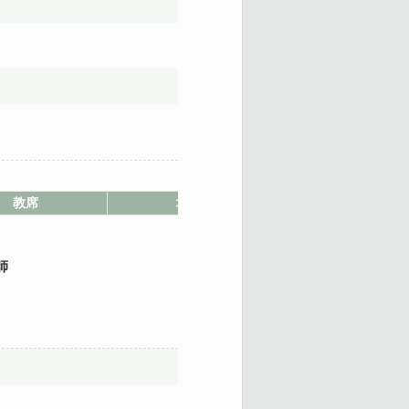
教席
地點
師