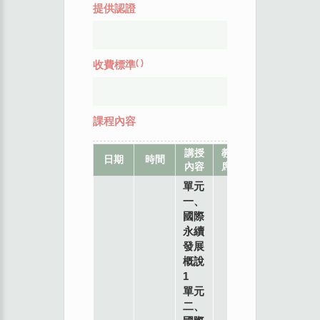
提供認證
(
)
收費標準
課程內容
講授
教
地
日期
時間
內容
席
點
單元
一、
國際
永續
發展
概說
1
單元
二、