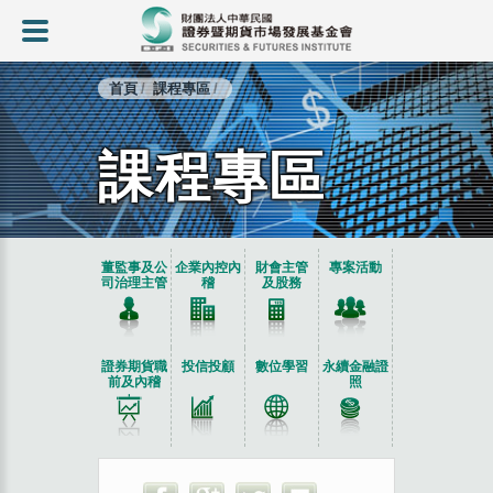
首頁
課程專區
課程專區
:::
董監事及公
企業內控內
財會主管
專案活動
司治理主管
稽
及股務
證券期貨職
投信投顧
數位學習
永續金融證
前及內稽
照