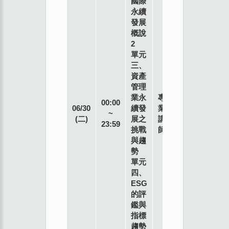
國際
永續
發展
概說
2
單元
三、
資產
管理
業永
專
00:00
06/30
續發
業
~
(二)
展之
講
23:59
挑戰
師
與趨
勢
單元
四、
ESG
的評
鑑與
指標
趨勢