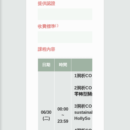
提供認證
(
)
收費標準
課程內容
日期
時間
講授內容
1洞析COP28-開場-張傳章
2洞析COP28-金融業強化淨
零轉型關鍵措施-林羲聖
3洞析COP28-
00:00
06/30
sustainabilityoutlook_2024-
~
(二)
HollySo
23:59