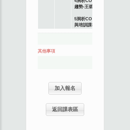
4洞析COP28-永續產品發展
趨勢-王碧瑩
5洞析COP28-永續金融證照
與培訓課程介紹
其他事項
加入報名
返回課表區