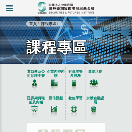
首頁
課程專區
課程專區
:::
董監事及公
企業內控內
財會主管
專案活動
司治理主管
稽
及股務
證券期貨職
投信投顧
數位學習
永續金融證
前及內稽
照