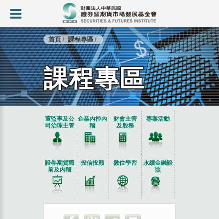
首頁
課程專區
課程專區
:::
董監事及公
企業內控內
財會主管
專案活動
司治理主管
稽
及股務
證券期貨職
投信投顧
數位學習
永續金融證
前及內稽
照