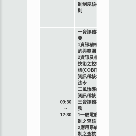
台
制制度核心原
協
北
則
理
市
(退
萬
休)
華
一資訊稽核概
區
要
昆
1資訊稽核目
明
的與範圍
街
2資訊及相關
簡
77
技術之控制目
奕
號7
標(COBIT)3
烽
樓
資訊稽核相關
安
法令
侯
二風險導向的
企
資訊稽核
管
09:30
三資訊稽核實
顧
~
務
問
12:30
1一般電腦控
股
制之查核
份
2應用系統控
有
制之查核
限