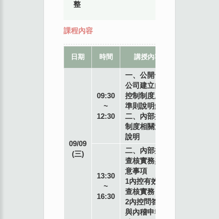
整
課程內容
教
地
日期
時間
講授內容
席
點
一、公開發行
公司建立內部
09:30
控制制度處理
~
準則說明解析
12:30
二、內部控制
制度相關法規
說明
09/09
二、內部控制
(三)
查核實務與注
意事項
專
13:30
1內控有效性
業
~
查核實務
講
16:30
2內控問答集
師
與內稽申報實