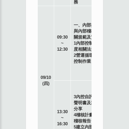
務
詹
麗
玲
一、內部控制
前
與內部稽核相
金
09:30
關規範及實務
控
~
1內部控制制
公
12:30
度相關法規
司
2營運循環與
協
控制作業
理
(退
休)
09/10
(四)
詹
本
麗
會
3內控自評與
玲
西
聲明書及案例
前
門
分享
金
13:30
702
4稽核計畫與
控
~
教
稽核報告
公
16:30
室
5建立內部控
司