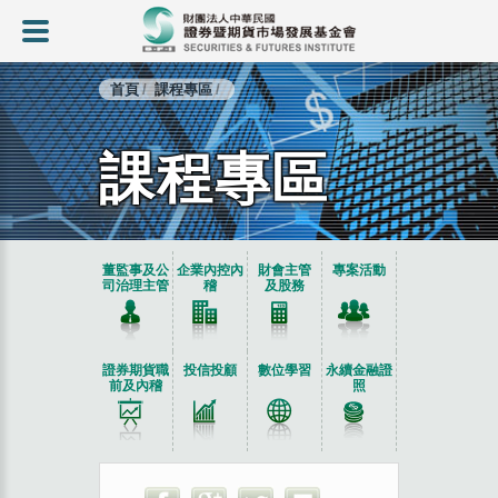
首頁
課程專區
課程專區
:::
董監事及公
企業內控內
財會主管
專案活動
司治理主管
稽
及股務
證券期貨職
投信投顧
數位學習
永續金融證
前及內稽
照