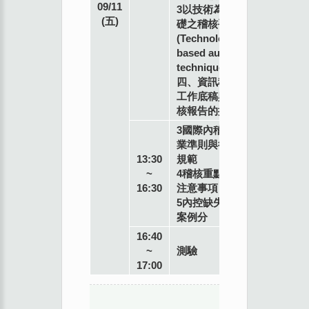
09/11
3以技術為基
公
(五)
礎之稽核手法
司
(Technology-
經
based audit
理
techniques )
四、資訊稽核
工作底稿與稽
核報告的撰寫
3國際內稽執
業準則與行為
專
13:30
規範
業
~
4稽核重點與
講
16:30
注意事項
師
5內控缺失與
案例分
16:40
~
測驗
17:00