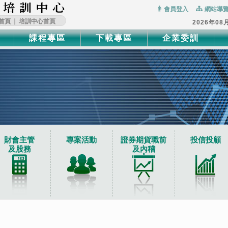
:::
會員登入
網站導
首頁
∣
培訓中心首頁
2026年08
課程專區
下載專區
企業委訓
財會主管
專案活動
證券期貨職前
投信投顧
及股務
及內稽