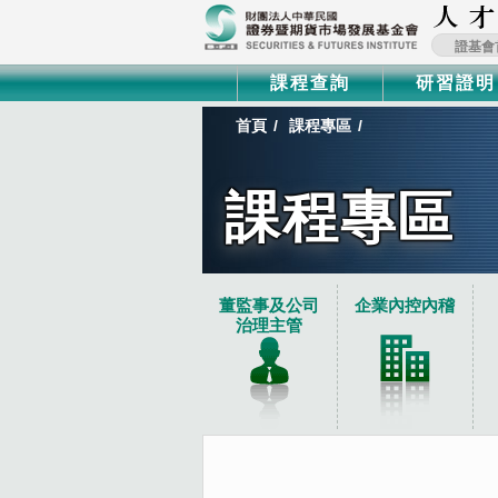
證基會
課程查詢
研習證明
首頁
課程專區
課程專區
:::
董監事及公司
企業內控內稽
治理主管