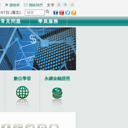
大
中
小
覽
購物車
聯絡我們
文字
月07日 (週五)
常見問題
學員服務
數位學習
永續金融證照