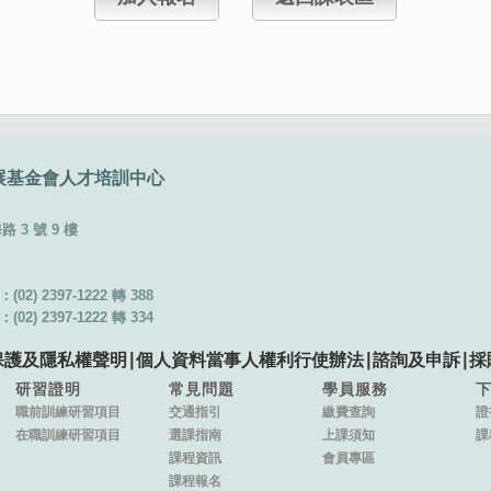
展基金會
人才培訓中心
3 號 9 樓
02) 2397-1222 轉 388
02) 2397-1222 轉 334
保護及隱私權聲明
∣
個人資料當事人權利行使辦法
∣
諮詢及申訴
∣
採
研習證明
常見問題
學員服務
職前訓練研習項目
交通指引
繳費查詢
證
在職訓練研習項目
選課指南
上課須知
課
課程資訊
會員專區
課程報名