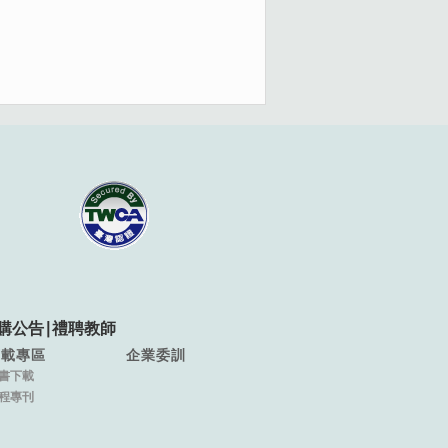
購公告
∣
禮聘教師
下載專區
企業委訓
書下載
程專刊