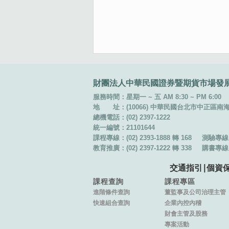
:::
財團法人中華民國證券暨期貨市場發
服務時間：星期一 ~ 五 AM 8:30 ~ PM 6:00
地 址：(10066) 中華民國台北市中正區南海路 
總機電話：(02) 2397-1222
統一編號：21101644
課程專線：(02) 2393-1888 轉 168
測驗專線：(
教育推廣：(02) 2397-1222 轉 338
購書專線：(
交通指引
∣
個資
課程查詢
課程專區
進階條件查詢
董監事及公司治理主管
快速組合查詢
企業內控內稽
財會主管及股務
專案活動