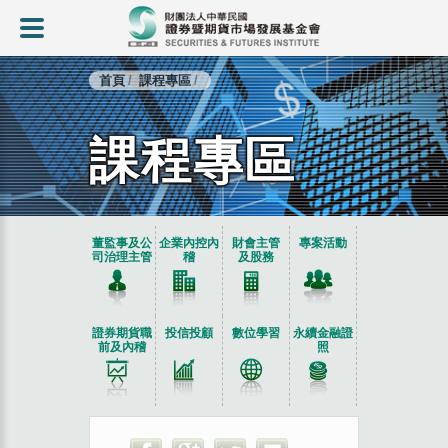
首頁
課程專區
課程專區
:::
董監事及公
企業內控內
財會主管
專案活動
司治理主管
稽
及股務
證券期貨職
投信投顧
數位學習
永續金融證
前及內稽
照