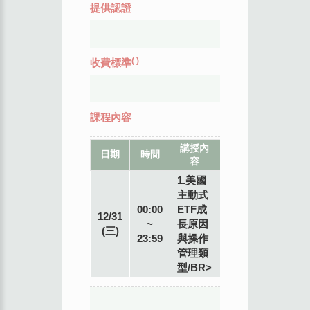
提供認證
(
)
收費標準
課程內容
講授內
教
地
日期
時間
容
席
點
1.美國
主動式
專
00:00
ETF成
12/31
業
~
長原因
(三)
講
23:59
與操作
師
管理類
型/BR>