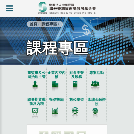
首頁
課程專區
課程專區
:::
董監事及公
企業內控內
財會主管
專案活動
司治理主管
稽
及股務
證券期貨職
投信投顧
數位學習
永續金融證
前及內稽
照