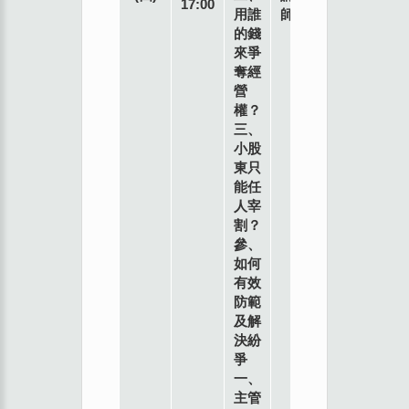
17:00
市
用誰
師
南
的錢
海
來爭
路3
奪經
號9
營
樓
權？
三、
小股
東只
能任
人宰
割？
參、
如何
有效
防範
及解
決紛
爭
一、
主管