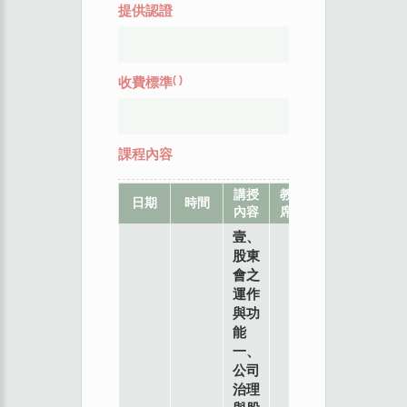
提供認證
(
)
收費標準
課程內容
講授
教
地
日期
時間
內容
席
點
壹、
股東
會之
運作
與功
能
一、
公司
治理