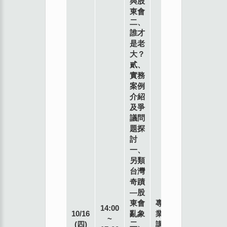
與股
東會
二、
誰才
是老
大？
貳、
實務
案例
介紹
及爭
議問
題探
討
一、
本
另類
會
台灣
901
奇蹟
教
—股
室
東會
專
14:00
台
10/16
亂象
業
~
北
(四)
二、
講