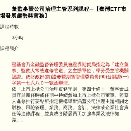
董監事暨公司治理主管系列課程─【臺灣ETF市
場發展趨勢與實務】
課程時數
3
小時
課程簡介
證基會乃金融監督管理委員會證券期貨局指定為「建立董
事、監察人常態進修管道」之主辦單位，學分受主管機關
認證。依財政部(前)證券暨期貨管理委員會(90)台財證(一)
字第一七六八０一號函辦理。
依「上市上櫃公司治理實務守則」第四十條：「董事會成
員宜於新任時或任期中持續參加上市上櫃公司董事、監察
人進修推行要點所指定機構舉辦涵蓋公司治理主題相關之
財務、風險管理、業務、商務、會計、法律或企業社會責
任等進修課程，並責成各階層員工加強專業及法律知
識。」