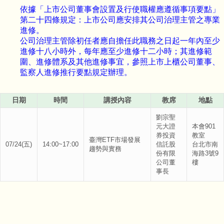
依據「上市公司董事會設置及行使職權應遵循事項要點」
第二十四條規定：上市公司應安排其公司治理主管之專業
進修。
公司治理主管除初任者應自擔任此職務之日起一年內至少
進修十八小時外，每年應至少進修十二小時；其進修範
圍、進修體系及其他進修事宜，參照上市上櫃公司董事、
監察人進修推行要點規定辦理。
日期
時間
講授內容
教席
地點
劉宗聖
元大證
本會901
券投資
教室
臺灣ETF市場發展
07/24(五)
14:00~17:00
信託股
台北市南
趨勢與實務
份有限
海路3號9
公司董
樓
事長