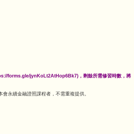
ms.gle/jynKoLt2AtHop6Bk7)，剩餘所需修習時數，將
曾參加過本會永續金融證照課程者，不需重複提供。