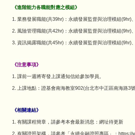
《進階能力各職能對應之模組》
1. 業務發展職能(共39hr)：永續發展監督與治理模組(9hr)
2. 風險管理職能(共42hr)：永續發展監督與治理模組(9hr)
3. 資訊揭露職能(共45hr)：永續發展監督與治理模組(9hr)、
《注意事項》
1. 課前一週將寄發上課通知信給參加學員。
2. 上課地點：證基會南海教室902(台北市中正區南海路3號
《相關連結》
1. 有關課程簡章，請參考本會最新消息：網址待更新
2. 有關證照架構，請參考「永續金融證照專區」：https://www.sfi