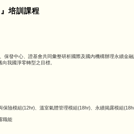
力 』培訓課程
院、保發中心、證基會共同彙整研析國際及國內機構辦理永續金
邁向我國淨零轉型之目標。
險模組(12hr)、溫室氣體管理模組(18hr)、永續揭露模組(18hr
露職能