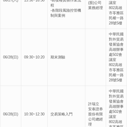
06/27(六)
13:30~16:30
-前後檯實務作業流
(股)公司
議室
程
業務經理
802高雄
-各階段風險控管機
市苓雅區
制與案例
民權一路
28號5樓
中華民國
對外貿易
發展協會
高雄辦事
處502會
06/28(日)
09:30~10:20
期末測驗
議室
802高雄
市苓雅區
民權一路
28號5樓
中華民國
對外貿易
發展協會
許瑞立
高雄辦事
安泰證券
處502會
06/28(日)
10:30~12:30
交易策略入門
股份有限
議室
公司總經
802高雄
理
市苓雅區