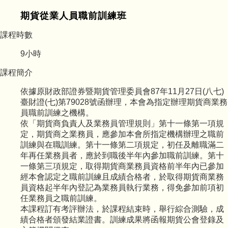
期貨從業人員職前訓練班
課程時數
9
小時
課程簡介
依據原財政部證券暨期貨管理委員會87年11月27日(八七)
臺財證(七)第79028號函辦理，本會為指定辦理期貨商業務
員職前訓練之機構。
依「期貨商負責人及業務員管理規則」第十一條第一項規
定，期貨商之業務員，應參加本會所指定機構辦理之職前
訓練與在職訓練。第十一條第二項規定，初任及離職滿二
年再任業務員者，應於到職後半年內參加職前訓練。第十
一條第三項規定，取得期貨商業務員資格前半年內已參加
經本會認定之職前訓練且成績合格者，於取得期貨商業務
員資格起半年內登記為業務員執行業務，得免參加前項初
任業務員之職前訓練。
本課程訂有考評辦法，於課程結束時，舉行綜合測驗，成
績合格者頒發結業證書。訓練成果將函報期貨公會登錄及