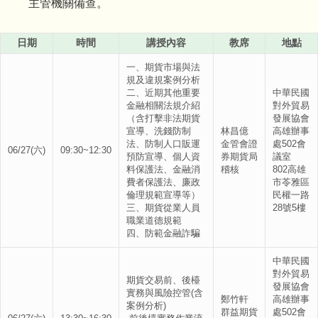
主管機關備查。
日期
時間
講授內容
教席
地點
一、期貨市場與法
規及違規案例分析
二、近期其他重要
中華民國
金融相關法規介紹
對外貿易
（含打擊非法期貨
發展協會
宣導、洗錢防制
林昌億
高雄辦事
法、防制人口販運
金管會證
處502會
06/27(六)
09:30~12:30
預防宣導、個人資
券期貨局
議室
料保護法、金融消
稽核
802高雄
費者保護法、廉政
市苓雅區
倫理規範宣導等）
民權一路
三、期貨從業人員
28號5樓
職業道德規範
四、防範金融詐騙
中華民國
對外貿易
期貨交易前、後檯
發展協會
實務與風險控管(含
鄭竹軒
高雄辦事
案例分析)
群益期貨
處502會