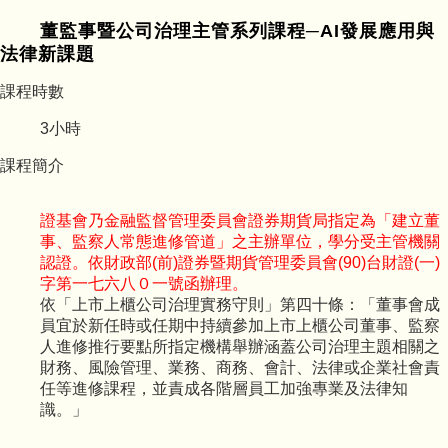
董監事暨公司治理主管系列課程─AI發展應用與
法律新課題
課程時數
3
小時
課程簡介
證基會乃金融監督管理委員會證券期貨局指定為「建立董
事、監察人常態進修管道」之主辦單位，學分受主管機關
認證。依財政部(前)證券暨期貨管理委員會(90)台財證(一)
字第一七六八０一號函辦理。
依「上市上櫃公司治理實務守則」第四十條：「董事會成
員宜於新任時或任期中持續參加上市上櫃公司董事、監察
人進修推行要點所指定機構舉辦涵蓋公司治理主題相關之
財務、風險管理、業務、商務、會計、法律或企業社會責
任等進修課程，並責成各階層員工加強專業及法律知
識。」