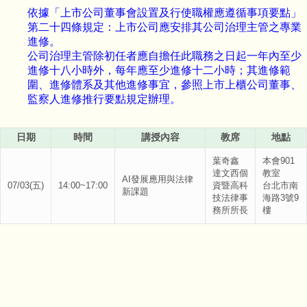
依據「上市公司董事會設置及行使職權應遵循事項要點」
第二十四條規定：上市公司應安排其公司治理主管之專業
進修。
公司治理主管除初任者應自擔任此職務之日起一年內至少
進修十八小時外，每年應至少進修十二小時；其進修範
圍、進修體系及其他進修事宜，參照上市上櫃公司董事、
監察人進修推行要點規定辦理。
日期
時間
講授內容
教席
地點
葉奇鑫
本會901
達文西個
教室
AI發展應用與法律
07/03(五)
14:00~17:00
資暨高科
台北市南
新課題
技法律事
海路3號9
務所所長
樓