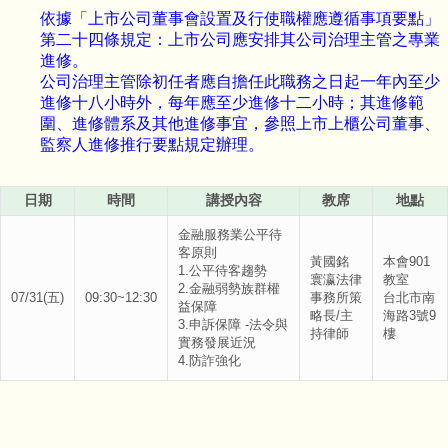
依據「上市公司董事會設置及行使職權應遵循事項要點」
第二十四條規定：上市公司應安排其公司治理主管之專業
進修。
公司治理主管除初任者應自擔任此職務之日起一年內至少
進修十八小時外，每年應至少進修十二小時；其進修範
圍、進修體系及其他進修事宜，參照上市上櫃公司董事、
監察人進修推行要點規定辦理。
日期
時間
講授內容
教席
地點
金融服務業公平待
客原則
黃國銘
本會901
1.公平待客趨勢
寰瀛法律
教室
2.金融弱勢族群權
07/31(五)
09:30~12:30
事務所策
台北市南
益保障
略長/主
海路3號9
3.申訴保障 -法令與
持律師
樓
實務發展近況
4.防詐強化