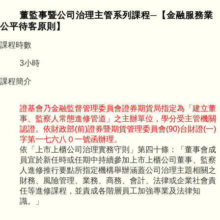
董監事暨公司治理主管系列課程─【金融服務業
公平待客原則】
課程時數
3
小時
課程簡介
證基會乃金融監督管理委員會證券期貨局指定為「建立董
事、監察人常態進修管道」之主辦單位，學分受主管機關
認證。依財政部(前)證券暨期貨管理委員會(90)台財證(一)
字第一七六八０一號函辦理。
依「上市上櫃公司治理實務守則」第四十條：「董事會成
員宜於新任時或任期中持續參加上市上櫃公司董事、監察
人進修推行要點所指定機構舉辦涵蓋公司治理主題相關之
財務、風險管理、業務、商務、會計、法律或企業社會責
任等進修課程，並責成各階層員工加強專業及法律知
識。」