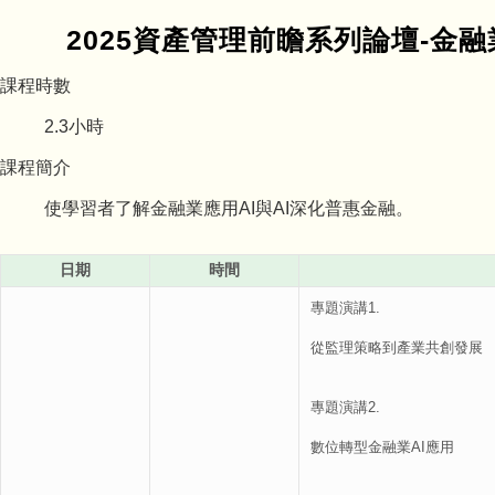
2025資產管理前瞻系列論壇-金
課程時數
2.3
小時
課程簡介
使學習者了解金融業應用AI與AI深化普惠金融。
日期
時間
專題演講1.
從監理策略到產業共創發展
專題演講2.
數位轉型金融業AI應用