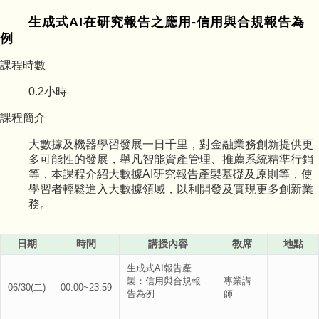
生成式AI在研究報告之應用-信用與合規報告為
例
課程時數
0.2
小時
課程簡介
大數據及機器學習發展一日千里，對金融業務創新提供更
多可能性的發展，舉凡智能資產管理、推薦系統精準行銷
等，本課程介紹大數據AI研究報告產製基礎及原則等，使
學習者輕鬆進入大數據領域，以利開發及實現更多創新業
務。
日期
時間
講授內容
教席
地點
生成式AI報告產
製：信用與合規報
專業講
06/30(二)
00:00~23:59
告為例
師